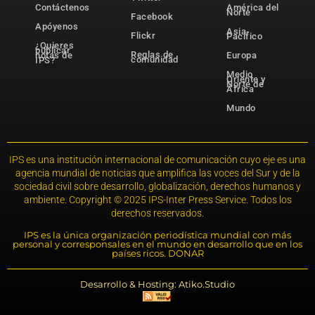
Contáctenos
América del
Norte
Facebook
Apóyenos
Asia-
Flickr
Pacífico
¿Quieres
publicar
Reglas de
notas de
Europa
comunidad
IPS?
Medio
Oriente y
Norte de
África
Mundo
IPS es una institución internacional de comunicación cuyo eje es una
agencia mundial de noticias que amplifica las voces del Sur y de la
sociedad civil sobre desarrollo, globalización, derechos humanos y
ambiente. Copyright © 2025 IPS-Inter Press Service. Todos los
derechos reservados.
IPS es la única organización periodística mundial con más
personal y corresponsales en el mundo en desarrollo que en los
países ricos. DONAR
Desarrollo & Hosting: Atiko.Studio