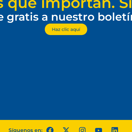
s que importan. Si
e gratis a nuestro bolet
Haz clic aquí
Síguenos en: