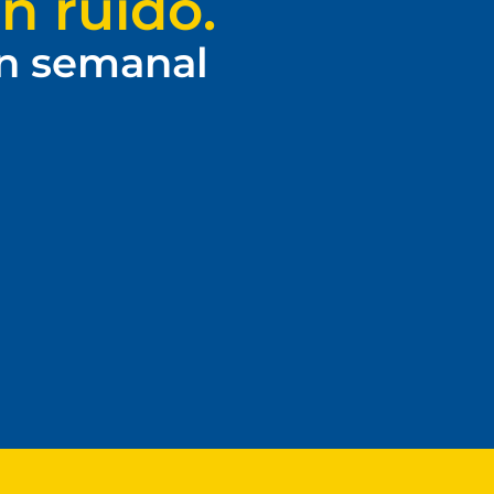
n ruido.
ín semanal