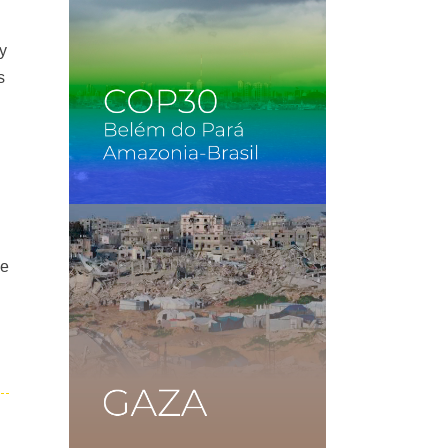
 y
s
de