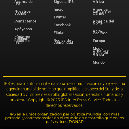
Acerca de
Sigue a IPS
África
IPS
Inicio
América
Nuestros
Latina y el
socios
Caribe
Twitter
Contáctenos
América del
Norte
Facebook
Apóyenos
Asia-
Flickr
Pacífico
¿Quieres
publicar
Reglas de
notas de
Europa
comunidad
IPS?
Medio
Oriente y
Norte de
África
Mundo
IPS es una institución internacional de comunicación cuyo eje es una
agencia mundial de noticias que amplifica las voces del Sur y de la
sociedad civil sobre desarrollo, globalización, derechos humanos y
ambiente. Copyright © 2025 IPS-Inter Press Service. Todos los
derechos reservados.
IPS es la única organización periodística mundial con más
personal y corresponsales en el mundo en desarrollo que en los
países ricos. DONAR