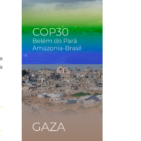
na
ía