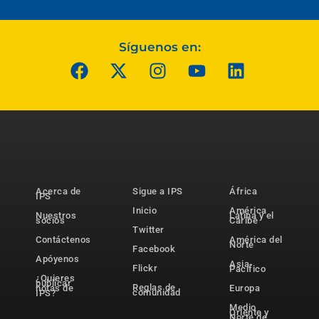
Síguenos en:
Acerca de
Sigue a IPS
África
IPS
Inicio
América
Nuestros
Latina y el
socios
Caribe
Twitter
Contáctenos
América del
Norte
Facebook
Apóyenos
Asia-
Flickr
Pacífico
¿Quieres
publicar
Reglas de
notas de
Europa
comunidad
IPS?
Medio
Oriente y
Norte de