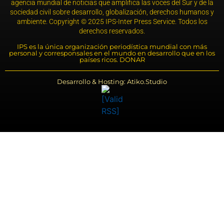
agencia mundial de noticias que amplifica las voces del Sur y de la
sociedad civil sobre desarrollo, globalización, derechos humanos y
ambiente. Copyright © 2025 IPS-Inter Press Service. Todos los
derechos reservados.
IPS es la única organización periodística mundial con más
personal y corresponsales en el mundo en desarrollo que en los
países ricos. DONAR
Desarrollo & Hosting: Atiko.Studio