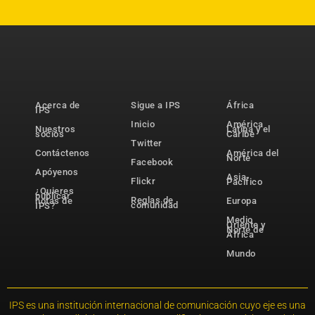
Acerca de
Sigue a IPS
África
IPS
Inicio
América
Nuestros
Latina y el
socios
Caribe
Twitter
Contáctenos
América del
Norte
Facebook
Apóyenos
Asia-
Flickr
Pacífico
¿Quieres
publicar
Reglas de
notas de
Europa
comunidad
IPS?
Medio
Oriente y
Norte de
África
Mundo
IPS es una institución internacional de comunicación cuyo eje es una