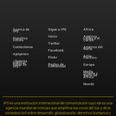
Acerca de
Sigue a IPS
África
IPS
Inicio
América
Nuestros
Latina y el
socios
Caribe
Twitter
Contáctenos
América del
Norte
Facebook
Apóyenos
Asia-
Flickr
Pacífico
¿Quieres
publicar
Reglas de
notas de
Europa
comunidad
IPS?
Medio
Oriente y
Norte de
África
Mundo
IPS es una institución internacional de comunicación cuyo eje es una
agencia mundial de noticias que amplifica las voces del Sur y de la
sociedad civil sobre desarrollo, globalización, derechos humanos y