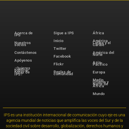
Acerca de
Sigue a IPS
África
IPS
Inicio
América
Nuestros
Latina y el
socios
Caribe
Twitter
Contáctenos
América del
Norte
Facebook
Apóyenos
Asia-
Flickr
Pacífico
¿Quieres
publicar
Reglas de
notas de
Europa
comunidad
IPS?
Medio
Oriente y
Norte de
África
Mundo
IPS es una institución internacional de comunicación cuyo eje es una
agencia mundial de noticias que amplifica las voces del Sur y de la
sociedad civil sobre desarrollo, globalización, derechos humanos y