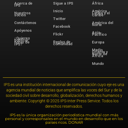
Acerca de
Sigue a IPS
África
IPS
Inicio
América
Nuestros
Latina y el
socios
Caribe
Twitter
Contáctenos
América del
Norte
Facebook
Apóyenos
Asia-
Flickr
Pacífico
¿Quieres
publicar
Reglas de
notas de
Europa
comunidad
IPS?
Medio
Oriente y
Norte de
África
Mundo
IPS es una institución internacional de comunicación cuyo eje es una
agencia mundial de noticias que amplifica las voces del Sur y de la
sociedad civil sobre desarrollo, globalización, derechos humanos y
ambiente. Copyright © 2025 IPS-Inter Press Service. Todos los
derechos reservados.
IPS es la única organización periodística mundial con más
personal y corresponsales en el mundo en desarrollo que en los
países ricos. DONAR