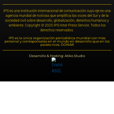
IPS es una institución internacional de comunicación cuyo eje es una
agencia mundial de noticias que amplifica las voces del Sur y de la
sociedad civil sobre desarrollo, globalización, derechos humanos y
ambiente. Copyright © 2025 IPS-Inter Press Service. Todos los
derechos reservados.
IPS es la única organización periodística mundial con más
personal y corresponsales en el mundo en desarrollo que en los
países ricos. DONAR
Desarrollo & Hosting: Atiko.Studio