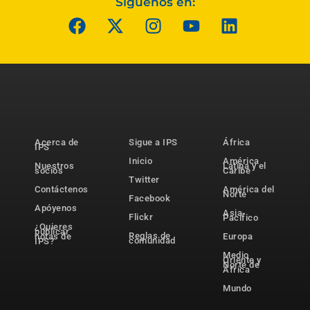
Síguenos en:
Acerca de
Sigue a IPS
África
IPS
Inicio
América
Nuestros
Latina y el
socios
Caribe
Twitter
Contáctenos
América del
Norte
Facebook
Apóyenos
Asia-
Flickr
Pacífico
¿Quieres
publicar
Reglas de
notas de
Europa
comunidad
IPS?
Medio
Oriente y
Norte de
África
Mundo