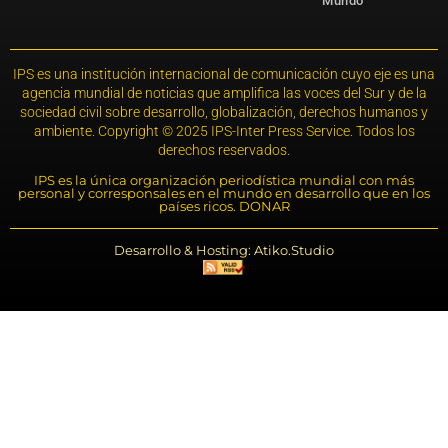
Mundo
IPS es una institución internacional de comunicación cuyo eje es una
agencia mundial de noticias que amplifica las voces del Sur y de la
sociedad civil sobre desarrollo, globalización, derechos humanos y
ambiente. Copyright © 2025 IPS-Inter Press Service. Todos los
derechos reservados.
IPS es la única organización periodística mundial con más
personal y corresponsales en el mundo en desarrollo que en los
países ricos. DONAR
Desarrollo & Hosting: Atiko.Studio