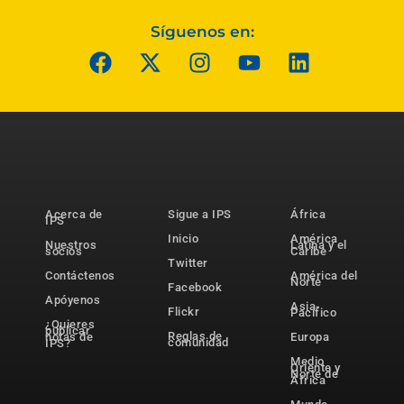
Síguenos en:
Acerca de
Sigue a IPS
África
IPS
Inicio
América
Nuestros
Latina y el
socios
Caribe
Twitter
Contáctenos
América del
Norte
Facebook
Apóyenos
Asia-
Flickr
Pacífico
¿Quieres
publicar
Reglas de
notas de
Europa
comunidad
IPS?
Medio
Oriente y
Norte de
África