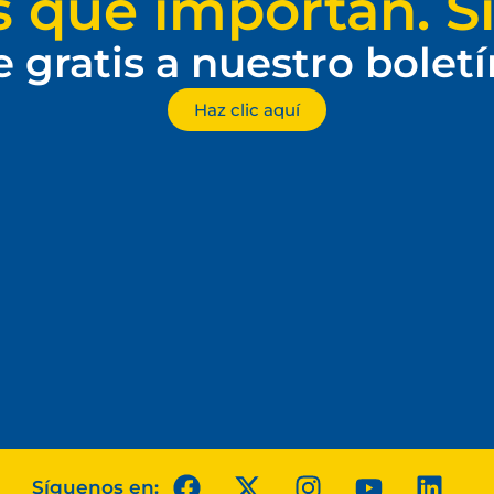
s que importan. Si
e gratis a nuestro bolet
Haz clic aquí
Síguenos en: