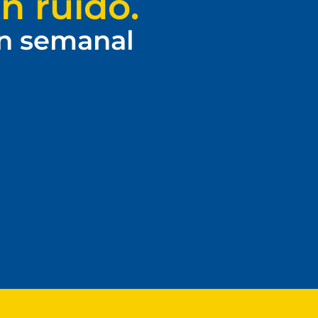
n ruido.
ín semanal