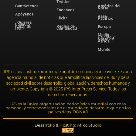
Twitter
Contáctenos
América del
Norte
Facebook
Apóyenos
Asia-
Flickr
Pacífico
¿Quieres
publicar
Reglas de
notas de
Europa
comunidad
IPS?
Medio
Oriente y
Norte de
África
Mundo
IPS es una institución internacional de comunicación cuyo eje es una
agencia mundial de noticias que amplifica las voces del Sur y de la
sociedad civil sobre desarrollo, globalización, derechos humanos y
ambiente. Copyright © 2025 IPS-Inter Press Service. Todos los
derechos reservados.
IPS es la única organización periodística mundial con más
personal y corresponsales en el mundo en desarrollo que en los
países ricos. DONAR
Desarrollo & Hosting: Atiko.Studio