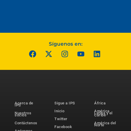
Síguenos en:
Acerca de
Sigue a IPS
África
IPS
Inicio
América
Nuestros
Latina y el
socios
Caribe
Twitter
Contáctenos
América del
Norte
Facebook
Apóyenos