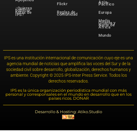
Asia-
Flickr
Pacífico
¿Quieres
publicar
Reglas de
notas de
Europa
comunidad
IPS?
Medio
Oriente y
Norte de
África
Mundo
IPS es una institución internacional de comunicación cuyo eje es una
agencia mundial de noticias que amplifica las voces del Sur y de la
sociedad civil sobre desarrollo, globalización, derechos humanos y
ambiente. Copyright © 2025 IPS-Inter Press Service. Todos los
derechos reservados.
IPS es la única organización periodística mundial con más
personal y corresponsales en el mundo en desarrollo que en los
países ricos. DONAR
Desarrollo & Hosting: Atiko.Studio