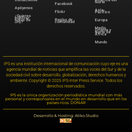
Norte
Facebook
Apóyenos
Asia-
Flickr
Pacífico
¿Quieres
publicar
Reglas de
notas de
Europa
comunidad
IPS?
Medio
Oriente y
Norte de
África
Mundo
IPS es una institución internacional de comunicación cuyo eje es una
agencia mundial de noticias que amplifica las voces del Sur y de la
sociedad civil sobre desarrollo, globalización, derechos humanos y
ambiente. Copyright © 2025 IPS-Inter Press Service. Todos los
derechos reservados.
IPS es la única organización periodística mundial con más
personal y corresponsales en el mundo en desarrollo que en los
países ricos. DONAR
Desarrollo & Hosting: Atiko.Studio