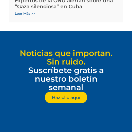
Expertos de la ONU alertan sobre una
“Gaza silenciosa” en Cuba
Leer Más >>
Noticias que importan.
Sin ruido.
Suscríbete gratis a
nuestro boletín
semanal
Haz clic aquí