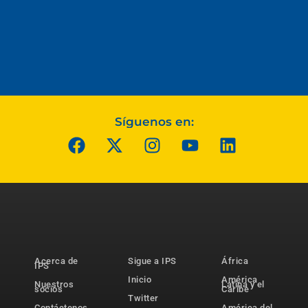
Síguenos en:
Acerca de
Sigue a IPS
África
IPS
Inicio
América
Nuestros
Latina y el
socios
Caribe
Twitter
Contáctenos
América del