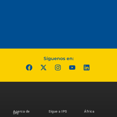
Síguenos en:
Acerca de
Sigue a IPS
África
IPS