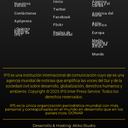
Inicio
América
Nuestros
Latina y el
socios
Caribe
Twitter
Contáctenos
América del
Norte
Facebook
Apóyenos
Asia-
Flickr
Pacífico
¿Quieres
publicar
Reglas de
notas de
Europa
comunidad
IPS?
Medio
Oriente y
Norte de
África
Mundo
IPS es una institución internacional de comunicación cuyo eje es una
agencia mundial de noticias que amplifica las voces del Sur y de la
sociedad civil sobre desarrollo, globalización, derechos humanos y
ambiente. Copyright © 2025 IPS-Inter Press Service. Todos los
derechos reservados.
IPS es la única organización periodística mundial con más
personal y corresponsales en el mundo en desarrollo que en los
países ricos. DONAR
Desarrollo & Hosting: Atiko.Studio