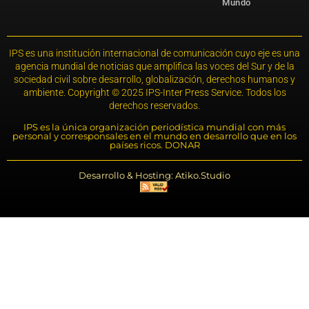
Mundo
IPS es una institución internacional de comunicación cuyo eje es una
agencia mundial de noticias que amplifica las voces del Sur y de la
sociedad civil sobre desarrollo, globalización, derechos humanos y
ambiente. Copyright © 2025 IPS-Inter Press Service. Todos los
derechos reservados.
IPS es la única organización periodística mundial con más
personal y corresponsales en el mundo en desarrollo que en los
países ricos. DONAR
Desarrollo & Hosting: Atiko.Studio