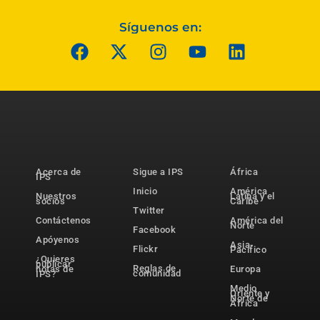
Síguenos en:
Acerca de
Sigue a IPS
África
IPS
Inicio
América
Nuestros
Latina y el
socios
Caribe
Twitter
Contáctenos
América del
Norte
Facebook
Apóyenos
Asia-
Flickr
Pacífico
¿Quieres
publicar
Reglas de
notas de
Europa
comunidad
IPS?
Medio
Oriente y
Norte de
África