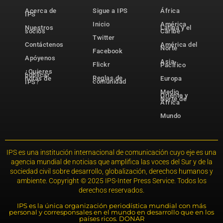
Acerca de
Sigue a IPS
África
IPS
Inicio
América
Nuestros
Latina y el
socios
Caribe
Twitter
Contáctenos
América del
Norte
Facebook
Apóyenos
Asia-
Flickr
Pacífico
¿Quieres
publicar
Reglas de
notas de
Europa
comunidad
IPS?
Medio
Oriente y
Norte de
África
Mundo
IPS es una institución internacional de comunicación cuyo eje es una
agencia mundial de noticias que amplifica las voces del Sur y de la
sociedad civil sobre desarrollo, globalización, derechos humanos y
ambiente. Copyright © 2025 IPS-Inter Press Service. Todos los
derechos reservados.
IPS es la única organización periodística mundial con más
personal y corresponsales en el mundo en desarrollo que en los
países ricos. DONAR