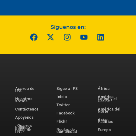
Síguenos en:
Acerca de
Sigue a IPS
África
IPS
Inicio
América
Nuestros
Latina y el
socios
Caribe
Twitter
Contáctenos
América del
Norte
Facebook
Apóyenos
Asia-
Flickr
Pacífico
¿Quieres
publicar
Reglas de
notas de
Europa
comunidad
IPS?