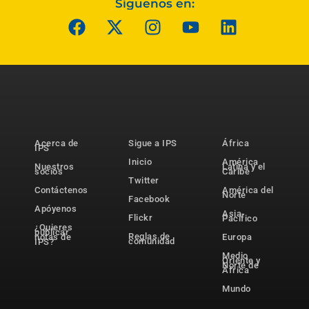
Síguenos en:
Acerca de
Sigue a IPS
África
IPS
Inicio
América
Nuestros
Latina y el
socios
Caribe
Twitter
Contáctenos
América del
Norte
Facebook
Apóyenos
Asia-
Flickr
Pacífico
¿Quieres
publicar
Reglas de
notas de
Europa
comunidad
IPS?
Medio
Oriente y
Norte de
África
Mundo