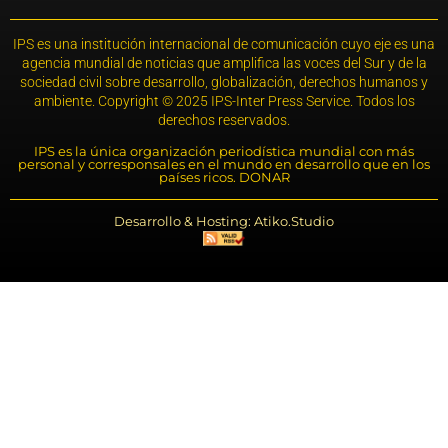
IPS es una institución internacional de comunicación cuyo eje es una
agencia mundial de noticias que amplifica las voces del Sur y de la
sociedad civil sobre desarrollo, globalización, derechos humanos y
ambiente. Copyright © 2025 IPS-Inter Press Service. Todos los
derechos reservados.
IPS es la única organización periodística mundial con más
personal y corresponsales en el mundo en desarrollo que en los
países ricos. DONAR
Desarrollo & Hosting: Atiko.Studio