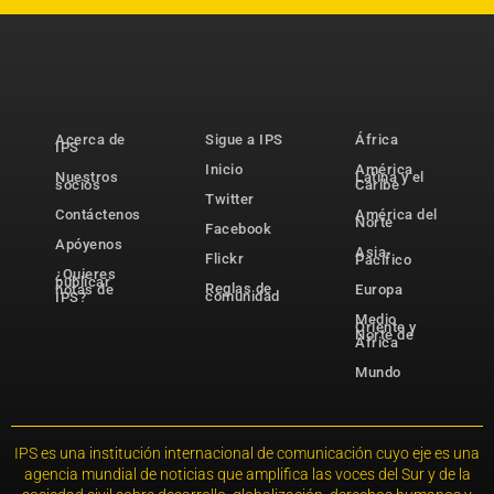
Acerca de
Sigue a IPS
África
IPS
Inicio
América
Nuestros
Latina y el
socios
Caribe
Twitter
Contáctenos
América del
Norte
Facebook
Apóyenos
Asia-
Flickr
Pacífico
¿Quieres
publicar
Reglas de
notas de
Europa
comunidad
IPS?
Medio
Oriente y
Norte de
África
Mundo
IPS es una institución internacional de comunicación cuyo eje es una
agencia mundial de noticias que amplifica las voces del Sur y de la