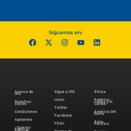
Síguenos en:
Acerca de
Sigue a IPS
África
IPS
Inicio
América
Nuestros
Latina y el
socios
Caribe
Twitter
Contáctenos
América del
Norte
Facebook
Apóyenos
Asia-
Flickr
Pacífico
¿Quieres
publicar