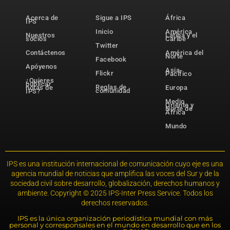
Acerca de
Sigue a IPS
África
IPS
Inicio
América
Nuestros
Latina y el
socios
Caribe
Twitter
Contáctenos
América del
Norte
Facebook
Apóyenos
Asia-
Flickr
Pacífico
¿Quieres
publicar
Reglas de
notas de
Europa
comunidad
IPS?
Medio
Oriente y
Norte de
África
Mundo
IPS es una institución internacional de comunicación cuyo eje es una
agencia mundial de noticias que amplifica las voces del Sur y de la
sociedad civil sobre desarrollo, globalización, derechos humanos y
ambiente. Copyright © 2025 IPS-Inter Press Service. Todos los
derechos reservados.
IPS es la única organización periodística mundial con más
personal y corresponsales en el mundo en desarrollo que en los