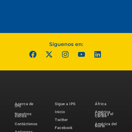
Síguenos en:
Acerca de
Sigue a IPS
África
IPS
Inicio
América
Nuestros
Latina y el
socios
Caribe
Twitter
Contáctenos
América del
Norte
Facebook
Apóyenos