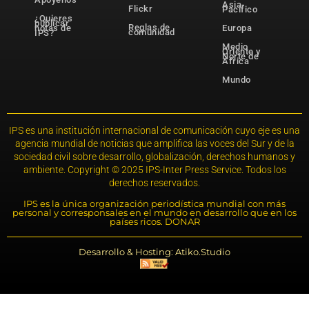
Asia-
Flickr
Pacífico
¿Quieres
publicar
Reglas de
notas de
Europa
comunidad
IPS?
Medio
Oriente y
Norte de
África
Mundo
IPS es una institución internacional de comunicación cuyo eje es una
agencia mundial de noticias que amplifica las voces del Sur y de la
sociedad civil sobre desarrollo, globalización, derechos humanos y
ambiente. Copyright © 2025 IPS-Inter Press Service. Todos los
derechos reservados.
IPS es la única organización periodística mundial con más
personal y corresponsales en el mundo en desarrollo que en los
países ricos. DONAR
Desarrollo & Hosting: Atiko.Studio