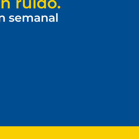
n ruido.
ín semanal