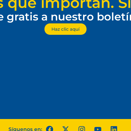
s que importan. Si
e gratis a nuestro bolet
Haz clic aquí
Síguenos en: