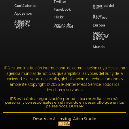
Twitter
Contáctenos
América del
Norte
Facebook
Apóyenos
Asia-
Flickr
Pacífico
¿Quieres
publicar
Reglas de
notas de
Europa
comunidad
IPS?
Medio
Oriente y
Norte de
África
Mundo
IPS es una institución internacional de comunicación cuyo eje es una
agencia mundial de noticias que amplifica las voces del Sur y de la
sociedad civil sobre desarrollo, globalización, derechos humanos y
ambiente. Copyright © 2025 IPS-Inter Press Service. Todos los
derechos reservados.
IPS es la única organización periodística mundial con más
personal y corresponsales en el mundo en desarrollo que en los
países ricos. DONAR
Desarrollo & Hosting: Atiko.Studio