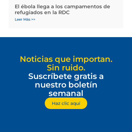
El ébola llega a los campamentos de
refugiados en la RDC
Leer Más >>
Noticias que importan.
Sin ruido.
Suscríbete gratis a
nuestro boletín
semanal
Haz clic aquí