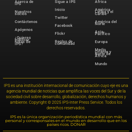
Acerca de
Sigue a IPS
África
IPS
Inicio
América
Nuestros
Latina y el
socios
Caribe
Twitter
Contáctenos
América del
Norte
Facebook
Apóyenos
Asia-
Flickr
Pacífico
¿Quieres
publicar
Reglas de
notas de
Europa
comunidad
IPS?
Medio
Oriente y
Norte de
África
Mundo
IPS es una institución internacional de comunicación cuyo eje es una
agencia mundial de noticias que amplifica las voces del Sur y de la
sociedad civil sobre desarrollo, globalización, derechos humanos y
ambiente. Copyright © 2025 IPS-Inter Press Service. Todos los
derechos reservados.
IPS es la única organización periodística mundial con más
personal y corresponsales en el mundo en desarrollo que en los
países ricos. DONAR