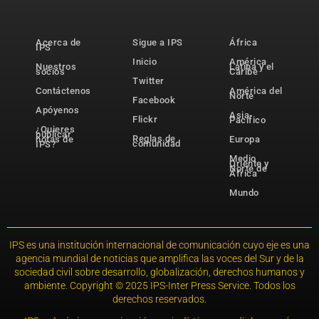
Acerca de
Sigue a IPS
África
IPS
Inicio
América
Nuestros
Latina y el
socios
Caribe
Twitter
Contáctenos
América del
Norte
Facebook
Apóyenos
Asia-
Flickr
Pacífico
¿Quieres
publicar
Reglas de
notas de
Europa
comunidad
IPS?
Medio
Oriente y
Norte de
África
Mundo
IPS es una institución internacional de comunicación cuyo eje es una
agencia mundial de noticias que amplifica las voces del Sur y de la
sociedad civil sobre desarrollo, globalización, derechos humanos y
ambiente. Copyright © 2025 IPS-Inter Press Service. Todos los
derechos reservados.