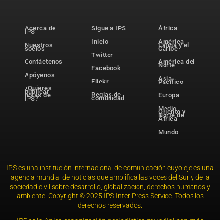
Acerca de
Sigue a IPS
África
IPS
Inicio
América
Nuestros
Latina y el
socios
Caribe
Twitter
Contáctenos
América del
Norte
Facebook
Apóyenos
Asia-
Flickr
Pacífico
¿Quieres
publicar
Reglas de
notas de
Europa
comunidad
IPS?
Medio
Oriente y
Norte de
África
Mundo
IPS es una institución internacional de comunicación cuyo eje es una
agencia mundial de noticias que amplifica las voces del Sur y de la
sociedad civil sobre desarrollo, globalización, derechos humanos y
ambiente. Copyright © 2025 IPS-Inter Press Service. Todos los
derechos reservados.