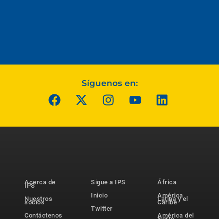
Síguenos en:
Acerca de
Sigue a IPS
África
IPS
Inicio
América
Nuestros
Latina y el
socios
Caribe
Twitter
Contáctenos
América del
Norte