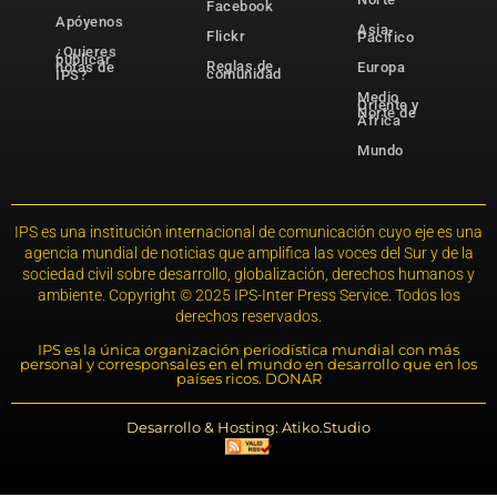
Facebook
Apóyenos
Asia-
Flickr
Pacífico
¿Quieres
publicar
Reglas de
notas de
Europa
comunidad
IPS?
Medio
Oriente y
Norte de
África
Mundo
IPS es una institución internacional de comunicación cuyo eje es una
agencia mundial de noticias que amplifica las voces del Sur y de la
sociedad civil sobre desarrollo, globalización, derechos humanos y
ambiente. Copyright © 2025 IPS-Inter Press Service. Todos los
derechos reservados.
IPS es la única organización periodística mundial con más
personal y corresponsales en el mundo en desarrollo que en los
países ricos. DONAR
Desarrollo & Hosting: Atiko.Studio