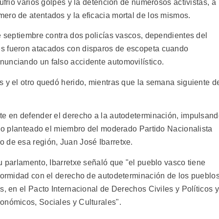
ufrió varios golpes y la detención de numerosos activistas, a
ero de atentados y la eficacia mortal de los mismos.
e septiembre contra dos policías vascos, dependientes del
es fueron atacados con disparos de escopeta cuando
unciando un falso accidente automovilístico.
s y el otro quedó herido, mientras que la semana siguiente d
te en defender el derecho a la autodeterminación, impulsan
erlo planteado el miembro del moderado Partido Nacionalista
 de esa región, Juan José Ibarretxe.
u parlamento, Ibarretxe señaló que "el pueblo vasco tiene
nformidad con el derecho de autodeterminación de los pueblos
s, en el Pacto Internacional de Derechos Civiles y Políticos y
onómicos, Sociales y Culturales".