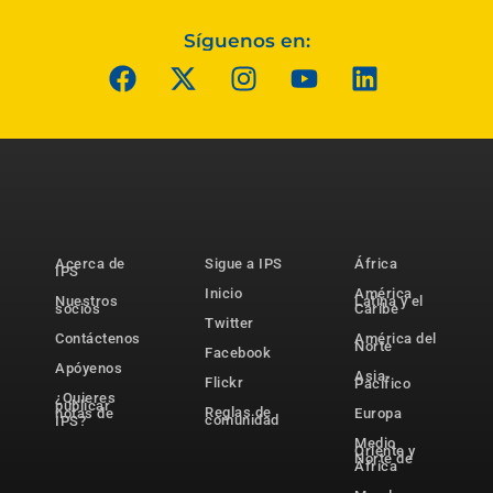
Síguenos en:
Acerca de
Sigue a IPS
África
IPS
Inicio
América
Nuestros
Latina y el
socios
Caribe
Twitter
Contáctenos
América del
Norte
Facebook
Apóyenos
Asia-
Flickr
Pacífico
¿Quieres
publicar
Reglas de
notas de
Europa
comunidad
IPS?
Medio
Oriente y
Norte de
África