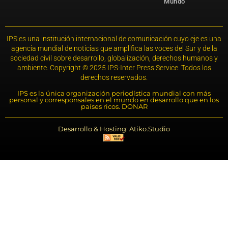
Mundo
IPS es una institución internacional de comunicación cuyo eje es una
agencia mundial de noticias que amplifica las voces del Sur y de la
sociedad civil sobre desarrollo, globalización, derechos humanos y
ambiente. Copyright © 2025 IPS-Inter Press Service. Todos los
derechos reservados.
IPS es la única organización periodística mundial con más
personal y corresponsales en el mundo en desarrollo que en los
países ricos. DONAR
Desarrollo & Hosting: Atiko.Studio