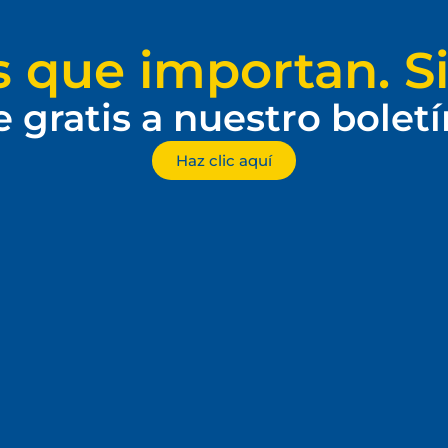
s que importan. Si
e gratis a nuestro bolet
Haz clic aquí