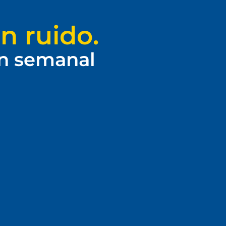
n ruido.
ín semanal