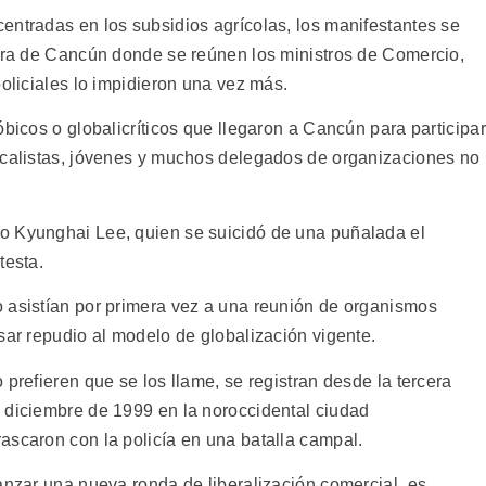
entradas en los subsidios agrícolas, los manifestantes se
lera de Cancún donde se reúnen los ministros de Comercio,
policiales lo impidieron una vez más.
óbicos o globalicríticos que llegaron a Cancún para participar
icalistas, jóvenes y muchos delegados de organizaciones no
o Kyunghai Lee, quien se suicidó de una puñalada el
testa.
 asistían por primera vez a una reunión de organismos
sar repudio al modelo de globalización vigente.
 prefieren que se los llame, se registran desde la tercera
 diciembre de 1999 en la noroccidental ciudad
ascaron con la policía en una batalla campal.
anzar una nueva ronda de liberalización comercial, es