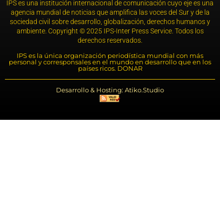
IPS es una institución internacional de comunicación cuyo eje es una
agencia mundial de noticias que amplifica las voces del Sur y de la
sociedad civil sobre desarrollo, globalización, derechos humanos y
ambiente. Copyright © 2025 IPS-Inter Press Service. Todos los
derechos reservados.
IPS es la única organización periodística mundial con más
personal y corresponsales en el mundo en desarrollo que en los
países ricos. DONAR
Desarrollo & Hosting: Atiko.Studio