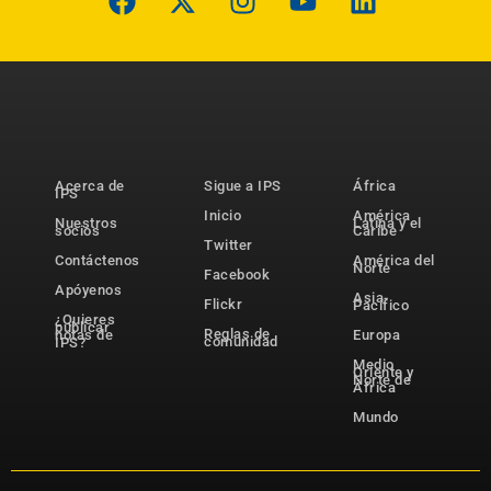
Acerca de
Sigue a IPS
África
IPS
Inicio
América
Nuestros
Latina y el
socios
Caribe
Twitter
Contáctenos
América del
Norte
Facebook
Apóyenos
Asia-
Flickr
Pacífico
¿Quieres
publicar
Reglas de
notas de
Europa
comunidad
IPS?
Medio
Oriente y
Norte de
África
Mundo