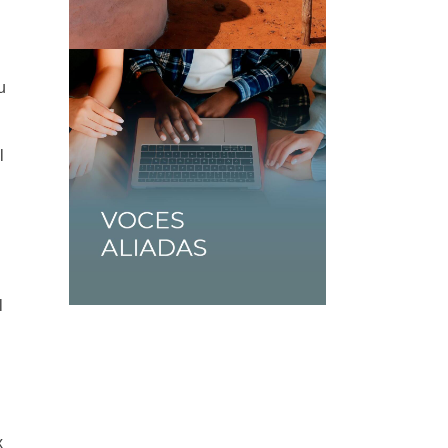
u
l
l
x