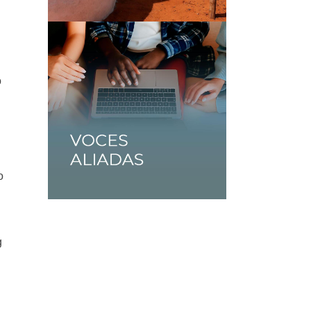
o
o
g