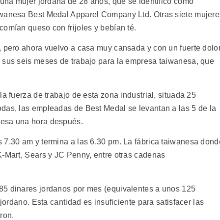
 una mujer jordana de 28 años, que se identificó como
iwanesa Best Medal Apparel Company Ltd. Otras siete mujere
comían queso con frijoles y bebían té.
, pero ahora vuelvo a casa muy cansada y con un fuerte dolo
a sus seis meses de trabajo para la empresa taiwanesa, que
a fuerza de trabajo de esta zona industrial, situada 25
das, las empleadas de Best Medal se levantan a las 5 de la
resa una hora después.
 7.30 am y termina a las 6.30 pm. La fábrica taiwanesa dond
K-Mart, Sears y JC Penny, entre otras cadenas
85 dinares jordanos por mes (equivalentes a unos 125
 jordano. Esta cantidad es insuficiente para satisfacer las
ron.