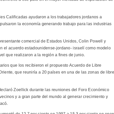
les Calificadas ayudaron a los trabajadores jordanos a
mpulsaron la economía generando trabajo para las industrias
representante comercial de Estados Unidos, Colin Powell y
on el acuerdo estadounidense-jordano- israelí como modelo
vel que realizaron a la región a fines de junio.
narios que los recibieron el propuesto Acuerdo de Libre
iente, que reuniría a 20 países en una de las zonas de libr
declaró Zoellick durante las reuniones del Foro Económico
vecinos y a gran parte del mundo al generar crecimiento y
tacó.
umentó de 12,7 por ciento en 1997 a 15,3 por ciento en ener