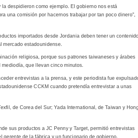
y la despidieron como ejemplo. El gobierno nos está
ra una comisión por hacernos trabajar por tan poco dinero”,
oductos importados desde Jordania deben tener un contenid
 al mercado estadounidense.
minación religiosa, porque sus patrones taiwaneses y árabes
el mediodía, que llevan cinco minutos.
eder entrevistas a la prensa, y este periodista fue expulsad
 estadounidense CCKM cuando pretendía entrevistar a unas
Texfil, de Corea del Sur; Yada International, de Taiwan y Hon
de sus productos a JC Penny y Target, permitió entrevistas
l gerente de la fábrica y un funcionario de gobierno.