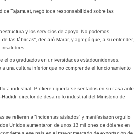
d de Tajamuat, negó toda responsabilidad sobre las
nfraestructura y los servicios de apoyo. No podemos
 de las fábricas”, declaró Marar, y agregó que, a su entender,
 insalubres.
de ellos graduados en universidades estadounidenses,
s a una cultura inferior que no comprende el funcionamiento
ltura industrial. Prefieren quedarse sentados en su casa ant
Hadidi, director de desarrollo industrial del Ministerio de
s se refieren a ”incidentes aislados” y manifestaron orgullo
ados Unidos aumentaron de unos 13 millones de dólares en
 convierte a ese país en el mayor mercado de exportación de