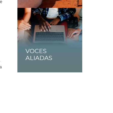
re
a
a