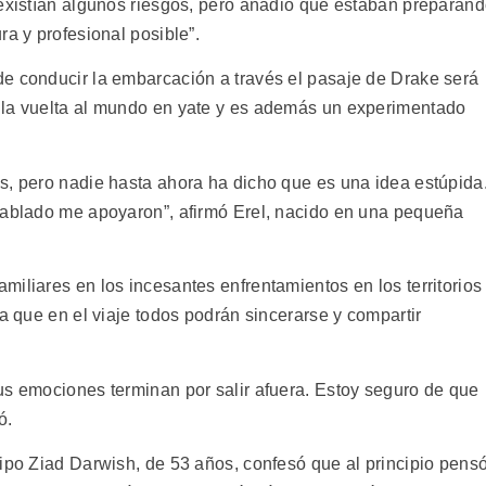
 existían algunos riesgos, pero añadió que estaban preparan
ra y profesional posible”.
e conducir la embarcación a través el pasaje de Drake será
 la vuelta al mundo en yate y es además un experimentado
s, pero nadie hasta ahora ha dicho que es una idea estúpida
hablado me apoyaron”, afirmó Erel, nacido en una pequeña
iliares en los incesantes enfrentamientos en los territorios
ía que en el viaje todos podrán sincerarse y compartir
us emociones terminan por salir afuera. Estoy seguro de que
ó.
uipo Ziad Darwish, de 53 años, confesó que al principio pens