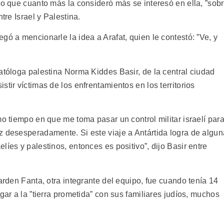
ro que cuanto más la consideró más se interesó en ella, ”sob
tre Israel y Palestina.
gó a mencionarle la idea a Arafat, quien le contestó: ”Ve, y
atóloga palestina Norma Kiddes Basir, de la central ciudad
tir víctimas de los enfrentamientos en los territorios
mo tiempo en que me toma pasar un control militar israelí par
z desesperadamente. Si este viaje a Antártida logra de algun
íes y palestinos, entonces es positivo”, dijo Basir entre
arden Fanta, otra integrante del equipo, fue cuando tenía 14
gar a la ”tierra prometida” con sus familiares judíos, muchos