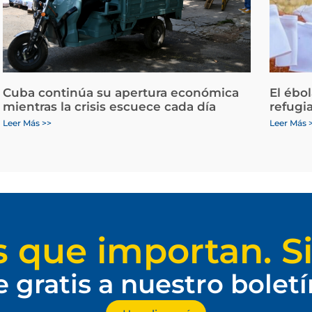
Cuba continúa su apertura económica
El ébo
mientras la crisis escuece cada día
refugi
Leer Más >>
Leer Más 
s que importan. Si
e gratis a nuestro bolet