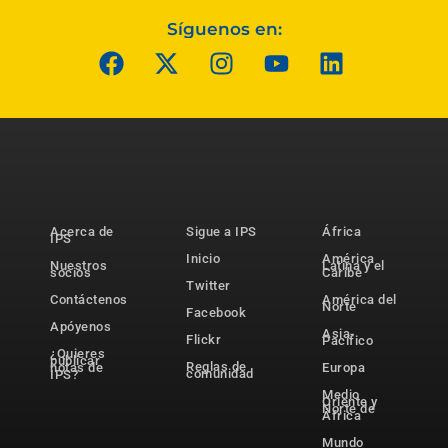
Síguenos en:
Acerca de
Sigue a IPS
África
IPS
Inicio
América
Nuestros
Latina y el
socios
Caribe
Twitter
Contáctenos
América del
Norte
Facebook
Apóyenos
Asia-
Flickr
Pacífico
¿Quieres
publicar
Reglas de
notas de
Europa
comunidad
IPS?
Medio
Oriente y
Norte de
África
Mundo