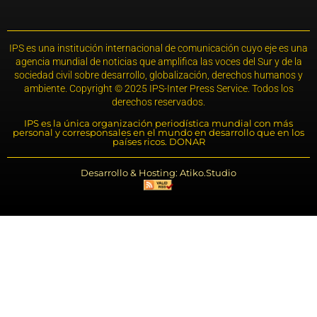
IPS es una institución internacional de comunicación cuyo eje es una
agencia mundial de noticias que amplifica las voces del Sur y de la
sociedad civil sobre desarrollo, globalización, derechos humanos y
ambiente. Copyright © 2025 IPS-Inter Press Service. Todos los
derechos reservados.
IPS es la única organización periodística mundial con más
personal y corresponsales en el mundo en desarrollo que en los
países ricos. DONAR
Desarrollo & Hosting: Atiko.Studio