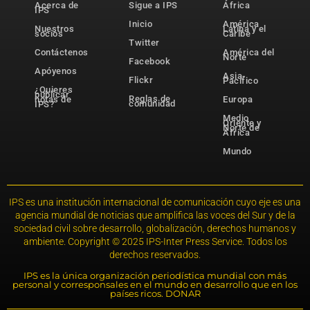
Acerca de
Sigue a IPS
África
IPS
Inicio
América
Nuestros
Latina y el
socios
Caribe
Twitter
Contáctenos
América del
Norte
Facebook
Apóyenos
Asia-
Flickr
Pacífico
¿Quieres
publicar
Reglas de
notas de
Europa
comunidad
IPS?
Medio
Oriente y
Norte de
África
Mundo
IPS es una institución internacional de comunicación cuyo eje es una
agencia mundial de noticias que amplifica las voces del Sur y de la
sociedad civil sobre desarrollo, globalización, derechos humanos y
ambiente. Copyright © 2025 IPS-Inter Press Service. Todos los
derechos reservados.
IPS es la única organización periodística mundial con más
personal y corresponsales en el mundo en desarrollo que en los
países ricos. DONAR