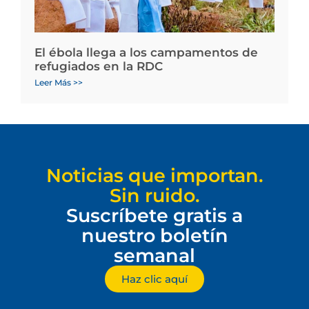
El ébola llega a los campamentos de
refugiados en la RDC
Leer Más >>
Noticias que importan.
Sin ruido.
Suscríbete gratis a
nuestro boletín
semanal
Haz clic aquí