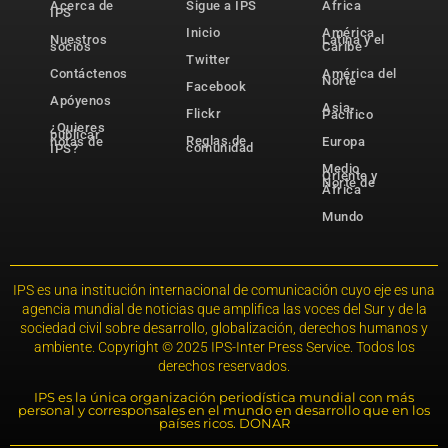
Acerca de
Sigue a IPS
África
IPS
Inicio
América
Nuestros
Latina y el
socios
Caribe
Twitter
Contáctenos
América del
Norte
Facebook
Apóyenos
Asia-
Flickr
Pacífico
¿Quieres
publicar
Reglas de
notas de
Europa
comunidad
IPS?
Medio
Oriente y
Norte de
África
Mundo
IPS es una institución internacional de comunicación cuyo eje es una
agencia mundial de noticias que amplifica las voces del Sur y de la
sociedad civil sobre desarrollo, globalización, derechos humanos y
ambiente. Copyright © 2025 IPS-Inter Press Service. Todos los
derechos reservados.
IPS es la única organización periodística mundial con más
personal y corresponsales en el mundo en desarrollo que en los
países ricos. DONAR