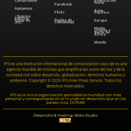
Contáctenos
América del
Norte
Facebook
Apóyenos
Asia-
Flickr
Pacífico
¿Quieres
publicar
Reglas de
notas de
Europa
comunidad
IPS?
Medio
Oriente y
Norte de
África
Mundo
IPS es una institución internacional de comunicación cuyo eje es una
agencia mundial de noticias que amplifica las voces del Sur y de la
sociedad civil sobre desarrollo, globalización, derechos humanos y
ambiente. Copyright © 2025 IPS-Inter Press Service. Todos los
derechos reservados.
IPS es la única organización periodística mundial con más
personal y corresponsales en el mundo en desarrollo que en los
países ricos. DONAR
Desarrollo & Hosting: Atiko.Studio