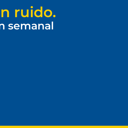
n ruido.
ín semanal