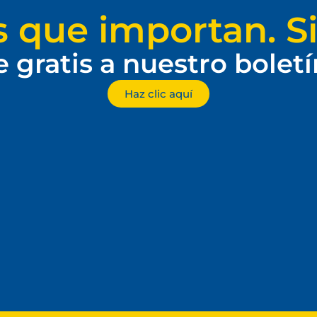
s que importan. Si
e gratis a nuestro bolet
Haz clic aquí