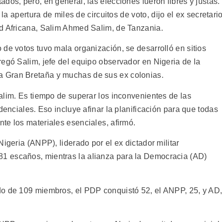
dos, pero, en general, las elecciones fueron libres y justas.
la apertura de miles de circuitos de voto, dijo el ex secretari
d Africana, Salim Ahmed Salim, de Tanzania.
de votos tuvo mala organización, se desarrolló en sitios
regó Salim, jefe del equipo observador en Nigeria de la
 Gran Bretaña y muchas de sus ex colonias.
lim. Es tiempo de superar los inconvenientes de las
denciales. Eso incluye afinar la planificación para que todas
e los materiales esenciales, afirmó.
igeria (ANPP), liderado por el ex dictador militar
1 escaños, mientras la alianza para la Democracia (AD)
do de 109 miembros, el PDP conquistó 52, el ANPP, 25, y AD