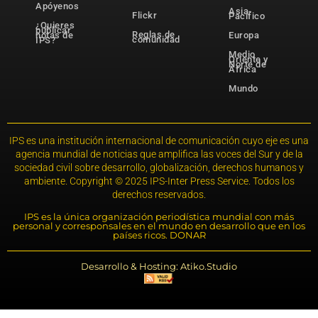
Apóyenos
Asia-
Flickr
Pacífico
¿Quieres
publicar
Reglas de
notas de
Europa
comunidad
IPS?
Medio
Oriente y
Norte de
África
Mundo
IPS es una institución internacional de comunicación cuyo eje es una
agencia mundial de noticias que amplifica las voces del Sur y de la
sociedad civil sobre desarrollo, globalización, derechos humanos y
ambiente. Copyright © 2025 IPS-Inter Press Service. Todos los
derechos reservados.
IPS es la única organización periodística mundial con más
personal y corresponsales en el mundo en desarrollo que en los
países ricos. DONAR
Desarrollo & Hosting: Atiko.Studio