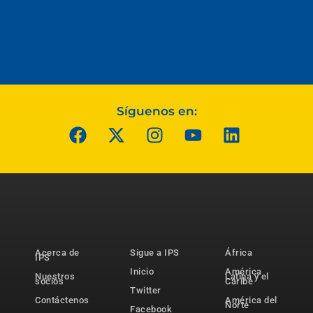
Síguenos en:
Acerca de
Sigue a IPS
África
IPS
Inicio
América
Nuestros
Latina y el
socios
Caribe
Twitter
Contáctenos
América del
Norte
Facebook