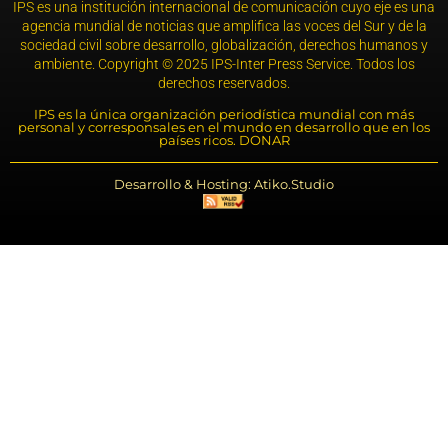
IPS es una institución internacional de comunicación cuyo eje es una
agencia mundial de noticias que amplifica las voces del Sur y de la
sociedad civil sobre desarrollo, globalización, derechos humanos y
ambiente. Copyright © 2025 IPS-Inter Press Service. Todos los
derechos reservados.
IPS es la única organización periodística mundial con más
personal y corresponsales en el mundo en desarrollo que en los
países ricos. DONAR
Desarrollo & Hosting: Atiko.Studio