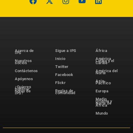
Acerca de
Sigue a IPS
África
IPS
Inicio
América
Nuestros
Latina y el
socios
Caribe
Twitter
Contáctenos
América del
Norte
Facebook
Apóyenos
Asia-
Flickr
Pacífico
¿Quieres
publicar
Reglas de
notas de
Europa
comunidad
IPS?
Medio
Oriente y
Norte de
África
Mundo