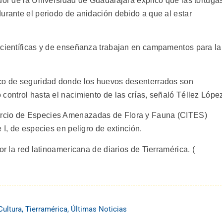
dor de la Universidad de Guadalajara explicó que las tortuga
urante el periodo de anidación debido a que al estar
 científicas y de enseñanza trabajan en campamentos para la
rco de seguridad donde los huevos desenterrados son
control hasta el nacimiento de las crías, señaló Téllez Lópe
rcio de Especies Amenazadas de Flora y Fauna (CITES)
 I, de especies en peligro de extinción.
or la red latinoamericana de diarios de Tierramérica. (
Cultura
,
Tierramérica
,
Últimas Noticias