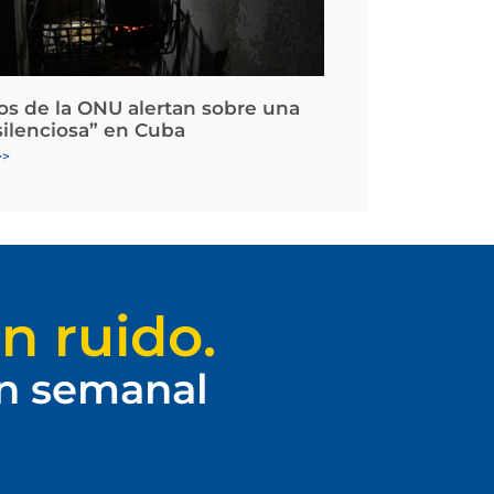
os de la ONU alertan sobre una
silenciosa” en Cuba
>>
n ruido.
ín semanal