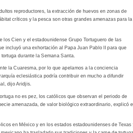
dultos reproductores, la extracción de huevos en zonas de
bitat críticos y la pesca son otras grandes amenazas para la
e los Cien y el estadounidense Grupo Tortuguero de las
e incluyó una exhortación al Papa Juan Pablo II para que
e tortuga durante la Semana Santa.
te la Cuaresma, por lo que apelamos a la conciencia
rarquía eclesiástica podría contribuir en mucho a difundir
, dijo Aridjis.
 tortuga no es pez, los católicos que observan el periodo de
cie amenazada, de valor biológico extraordinario, explicó e
licos en México y en los estados estadounidenses de Texas 
 mexicano ha trasladado sus tradiciones y la carne de tortug