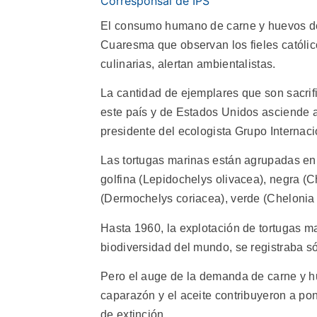
Corresponsal de IPS
El consumo humano de carne y huevos de 
Cuaresma que observan los fieles católic
culinarias, alertan ambientalistas.
La cantidad de ejemplares que son sacrif
este país y de Estados Unidos asciende a 
presidente del ecologista Grupo Internaci
Las tortugas marinas están agrupadas en 
golfina (Lepidochelys olivacea), negra (C
(Dermochelys coriacea), verde (Chelonia 
Hasta 1960, la explotación de tortugas m
biodiversidad del mundo, se registraba só
Pero el auge de la demanda de carne y hue
caparazón y el aceite contribuyeron a pon
de extinción.