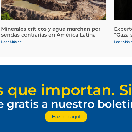
Minerales críticos y agua marchan por
Expert
sendas contrarias en América Latina
“Gaza 
Leer Más >>
Leer Más 
s que importan. Si
e gratis a nuestro bolet
Haz clic aquí