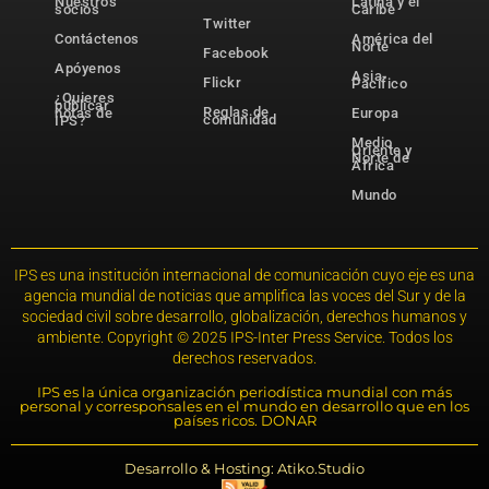
Nuestros
Latina y el
socios
Caribe
Twitter
Contáctenos
América del
Norte
Facebook
Apóyenos
Asia-
Flickr
Pacífico
¿Quieres
publicar
Reglas de
notas de
Europa
comunidad
IPS?
Medio
Oriente y
Norte de
África
Mundo
IPS es una institución internacional de comunicación cuyo eje es una
agencia mundial de noticias que amplifica las voces del Sur y de la
sociedad civil sobre desarrollo, globalización, derechos humanos y
ambiente. Copyright © 2025 IPS-Inter Press Service. Todos los
derechos reservados.
IPS es la única organización periodística mundial con más
personal y corresponsales en el mundo en desarrollo que en los
países ricos. DONAR
Desarrollo & Hosting: Atiko.Studio