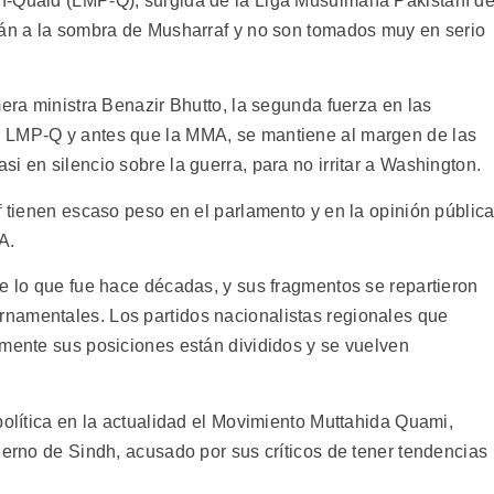
n-Quaid (LMP-Q), surgida de la Liga Musulmana Pakistaní de
tán a la sombra de Musharraf y no son tomados muy en serio
mera ministra Benazir Bhutto, la segunda fuerza en las
a LMP-Q y antes que la MMA, se mantiene al margen de las
i en silencio sobre la guerra, para no irritar a Washington.
f tienen escaso peso en el parlamento y en la opinión pública
A.
de lo que fue hace décadas, y sus fragmentos se repartieron
namentales. Los partidos nacionalistas regionales que
amente sus posiciones están divididos y se vuelven
política en la actualidad el Movimiento Muttahida Quami,
ierno de Sindh, acusado por sus críticos de tener tendencias