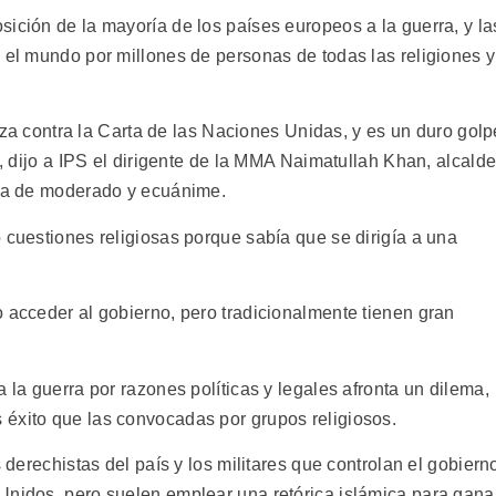
ición de la mayoría de los países europeos a la guerra, y la
 el mundo por millones de personas de todas las religiones y
aliza contra la Carta de las Naciones Unidas, y es un duro golp
, dijo a IPS el dirigente de la MMA Naimatullah Khan, alcald
ama de moderado y ecuánime.
 cuestiones religiosas porque sabía que se dirigía a una
o acceder al gobierno, pero tradicionalmente tienen gran
 la guerra por razones políticas y legales afronta un dilema,
éxito que las convocadas por grupos religiosos.
s derechistas del país y los militares que controlan el gobiern
Unidos, pero suelen emplear una retórica islámica para gana