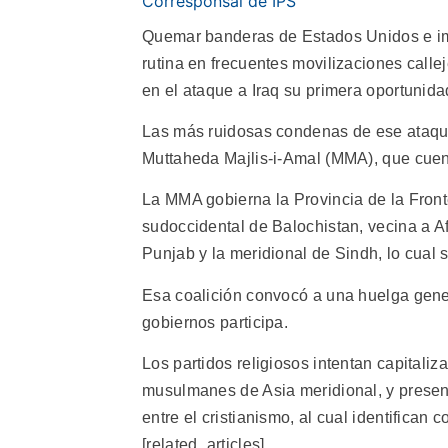
Corresponsal de IPS
Quemar banderas de Estados Unidos e im
rutina en frecuentes movilizaciones callej
en el ataque a Iraq su primera oportunidad
Las más ruidosas condenas de ese ataque 
Muttaheda Majlis-i-Amal (MMA), que cuent
La MMA gobierna la Provincia de la Front
sudoccidental de Balochistan, vecina a Af
Punjab y la meridional de Sindh, lo cual s
Esa coalición convocó a una huelga genera
gobiernos participa.
Los partidos religiosos intentan capitaliz
musulmanes de Asia meridional, y present
entre el cristianismo, al cual identifican 
[related_articles]