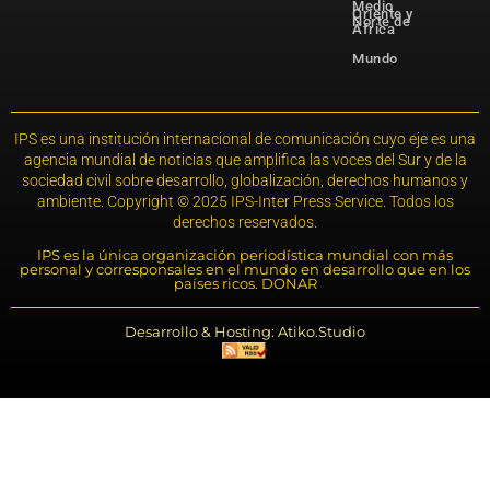
Medio
Oriente y
Norte de
África
Mundo
IPS es una institución internacional de comunicación cuyo eje es una
agencia mundial de noticias que amplifica las voces del Sur y de la
sociedad civil sobre desarrollo, globalización, derechos humanos y
ambiente. Copyright © 2025 IPS-Inter Press Service. Todos los
derechos reservados.
IPS es la única organización periodística mundial con más
personal y corresponsales en el mundo en desarrollo que en los
países ricos. DONAR
Desarrollo & Hosting: Atiko.Studio