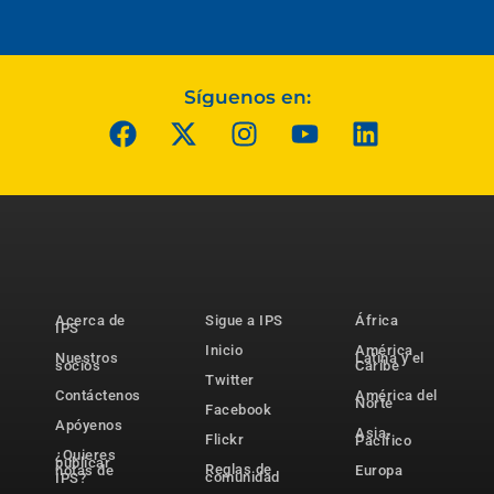
Síguenos en:
Acerca de
Sigue a IPS
África
IPS
Inicio
América
Nuestros
Latina y el
socios
Caribe
Twitter
Contáctenos
América del
Norte
Facebook
Apóyenos
Asia-
Flickr
Pacífico
¿Quieres
publicar
Reglas de
notas de
Europa
comunidad
IPS?