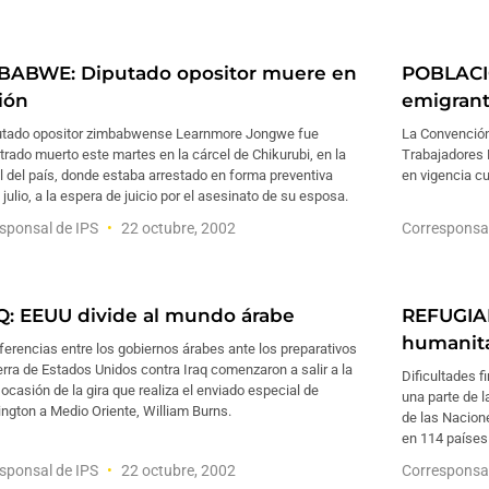
BABWE: Diputado opositor muere en
POBLACI
ión
emigrant
putado opositor zimbabwense Learnmore Jongwe fue
La Convención
rado muerto este martes en la cárcel de Chikurubi, en la
Trabajadores 
l del país, donde estaba arrestado en forma preventiva
en vigencia cu
julio, a la espera de juicio por el asesinato de su esposa.
sponsal de IPS
22 octubre, 2002
Corresponsa
Q: EEUU divide al mundo árabe
REFUGIAD
humanit
ferencias entre los gobiernos árabes ante los preparativos
rra de Estados Unidos contra Iraq comenzaron a salir a la
Dificultades 
 ocasión de la gira que realiza el enviado especial de
una parte de 
ngton a Medio Oriente, William Burns.
de las Nacion
en 114 países
sponsal de IPS
22 octubre, 2002
Corresponsa