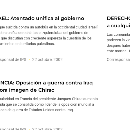
AEL: Atentado unifica al gobierno
DERECHO
a cualqu
que suicida contra un autobús en la occidental ciudad israelí
era unió a derechistas e izquierdistas del gobierno de
Las comunidade
, que discutían con creciente aspereza la cuestión de los
padecen la vi
mientos en territorios palestinos.
después habers
este martes 
sponsal de IPS
22 octubre, 2002
Corresponsa
NCIA: Oposición a guerra contra Iraq
ora imagen de Chirac
pularidad en Francia del presidente Jacques Chirac aumenta
da que se consolida como líder de la oposición mundial a
anes de guerra de Estados Unidos contra Iraq.
sponsal de IPS
22 octubre, 2002