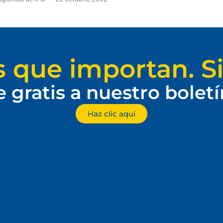
s que importan. Si
e gratis a nuestro bolet
Haz clic aquí