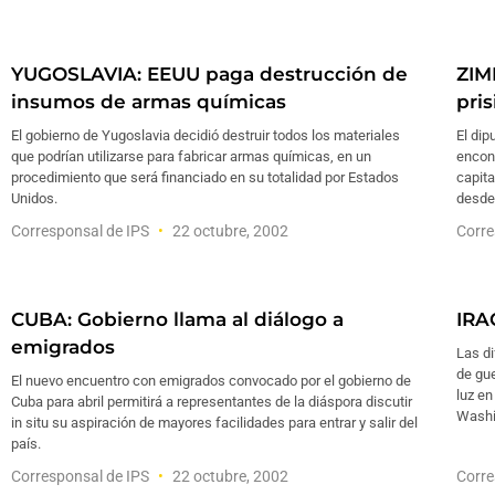
YUGOSLAVIA: EEUU paga destrucción de
ZIM
insumos de armas químicas
pris
El gobierno de Yugoslavia decidió destruir todos los materiales
El di
que podrían utilizarse para fabricar armas químicas, en un
encont
procedimiento que será financiado en su totalidad por Estados
capita
Unidos.
desde 
Corresponsal de IPS
22 octubre, 2002
Corre
CUBA: Gobierno llama al diálogo a
IRA
emigrados
Las di
de gue
El nuevo encuentro con emigrados convocado por el gobierno de
luz en
Cuba para abril permitirá a representantes de la diáspora discutir
Washi
in situ su aspiración de mayores facilidades para entrar y salir del
país.
Corresponsal de IPS
22 octubre, 2002
Corre