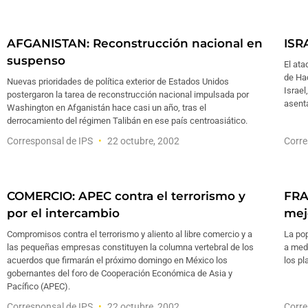
AFGANISTAN: Reconstrucción nacional en
ISR
suspenso
El ata
de Had
Nuevas prioridades de política exterior de Estados Unidos
Israel
postergaron la tarea de reconstrucción nacional impulsada por
asenta
Washington en Afganistán hace casi un año, tras el
derrocamiento del régimen Talibán en ese país centroasiático.
Corresponsal de IPS
22 octubre, 2002
Corre
COMERCIO: APEC contra el terrorismo y
FRA
por el intercambio
mej
Compromisos contra el terrorismo y aliento al libre comercio y a
La po
las pequeñas empresas constituyen la columna vertebral de los
a medi
acuerdos que firmarán el próximo domingo en México los
los pl
gobernantes del foro de Cooperación Económica de Asia y
Pacífico (APEC).
Corresponsal de IPS
22 octubre, 2002
Corre