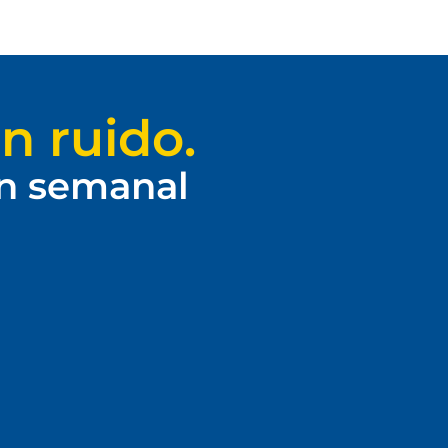
n ruido.
ín semanal