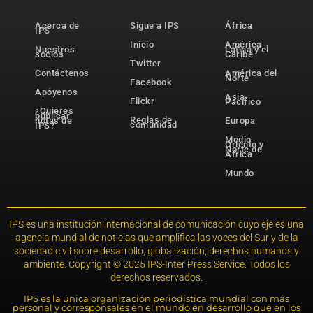
Acerca de
Sigue a IPS
África
IPS
Inicio
América
Nuestros
Latina y el
socios
Caribe
Twitter
Contáctenos
América del
Norte
Facebook
Apóyenos
Asia-
Flickr
Pacífico
¿Quieres
publicar
Reglas de
notas de
Europa
comunidad
IPS?
Medio
Oriente y
Norte de
África
Mundo
IPS es una institución internacional de comunicación cuyo eje es una
agencia mundial de noticias que amplifica las voces del Sur y de la
sociedad civil sobre desarrollo, globalización, derechos humanos y
ambiente. Copyright © 2025 IPS-Inter Press Service. Todos los
derechos reservados.
IPS es la única organización periodística mundial con más
personal y corresponsales en el mundo en desarrollo que en los